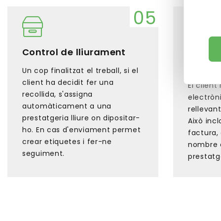
Control de lliurament
Comun
autom
Un cop finalitzat el treball, si el
client ha decidit fer una
El client
recollida, s'assigna
electròn
automàticament a una
rellevan
prestatgeria lliure on dipositar-
Això inc
ho. En cas d'enviament permet
factura,
crear etiquetes i fer-ne
nombre 
seguiment.
prestatge