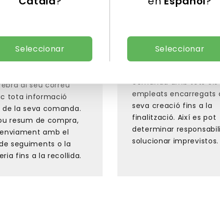
Català
?
en
Español
?
Seleccionar
Seleccionar
icació
Protocol
àtica
Permet una visió genera
comanda amb tots els
 rebrà al seu correu
empleats encarregats 
ic tota informació
seva creació fins a la
t de la seva comanda.
finalització. Així es pot
lou resum de compra,
determinar responsabili
 enviament amb el
solucionar imprevistos.
de seguiments o la
ria fins a la recollida.