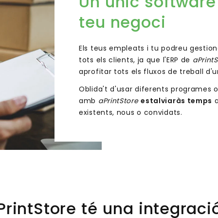
Un únic software 
teu negoci
Els teus empleats i tu podreu gestion
tots els clients, ja que l'ERP de
aPrint
aprofitar tots els fluxos de treball d
Oblida't d'usar diferents programes o
amb
aPrintStore
estalviaràs temps
a
existents, nous o convidats.
rintStore té una integrac