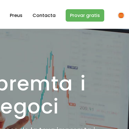
Preus
Contacta
Provar gratis
premta i
negoci