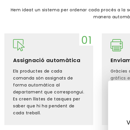
Hem ideat un sistema per ordenar cada procés a la s
manera automàti
Assignació automàtica
Envia
Els productes de cada
Gràcies a
comanda són assignats de
gràfics 
forma automàtica al
directam
departament que correspongui.
d'impres
Es creen llistes de tasques per
compatib
saber que hi ha pendent de
manera s
cada treball.
processo
V