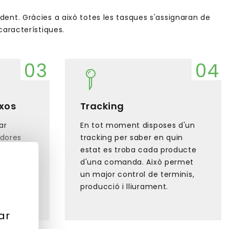
nt. Gràcies a això totes les tasques s'assignaran de
aracterístiques.
xos
Tracking
ar
En tot moment disposes d'un
dores
tracking per saber en quin
les
estat es troba cada producte
. Això
d'una comanda. Això permet
 molts
un major control de terminis,
producció i lliurament.
ar