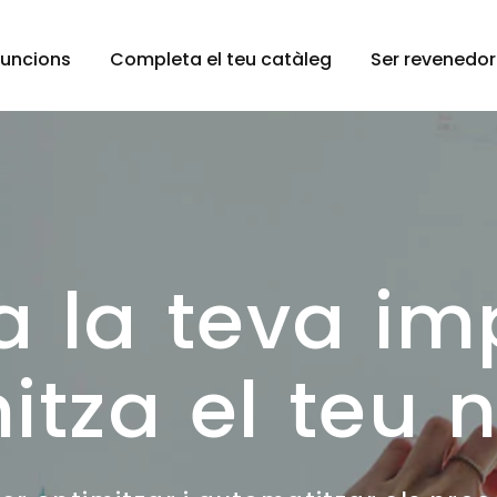
Funcions
Completa el teu catàleg
Ser revenedor
a la teva im
itza el teu 