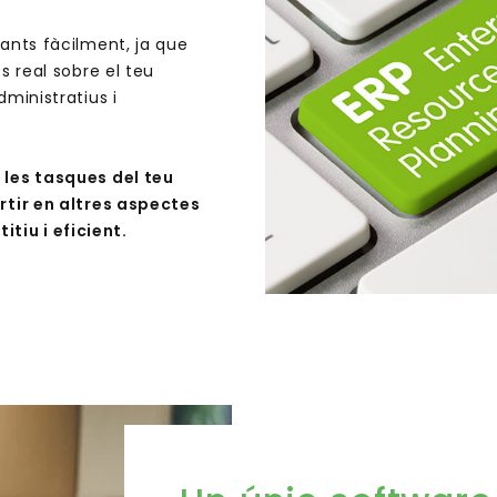
ants fàcilment, ja que
s real sobre el teu
ministratius i
 les tasques del teu
rtir en altres aspectes
iu i eficient.