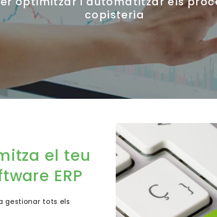
per optimitzar i automatitzar els pro
copisteria
mitza el teu
ftware ERP
 gestionar tots els