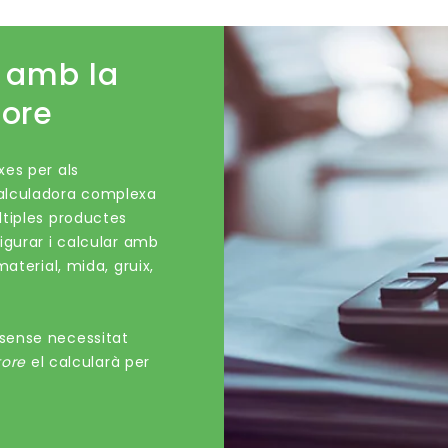
s amb la
tore
xes per als
calculadora complexa
ltiples productes
igurar i calcular amb
aterial, mida, gruix,
sense necessitat
tore
el calcularà per