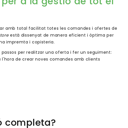
per a la gestió de tot el
ar amb total facilitat totes les comandes i ofertes de
Store
està dissenyat de manera eficient i òptima per
'una impremta i copisteria.
 passos per realitzar una oferta i fer un seguiment:
 l'hora de crear noves comandes amb clients
ió completa?