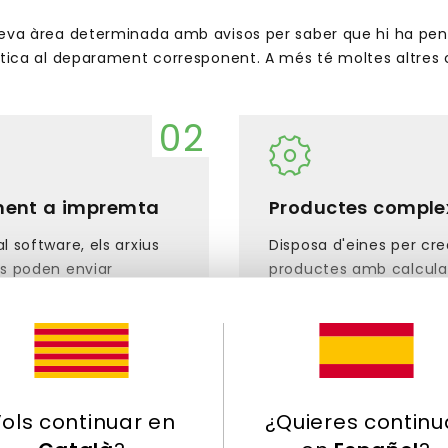
eva àrea determinada amb avisos per saber que hi ha pende
ca al deparament corresponent. A més té moltes altres c
ment a impremta
Productes comple
l software, els arxius
Disposa d'eines per cre
es poden enviar
productes amb calcula
ent a la cua
avançades amb múltip
sió d'equips
opcions personalitzades
les. D'aquesta
és indispensable per a
'automatitzen els
productes d'impremta.
s.
ols continuar en
¿Quieres continu