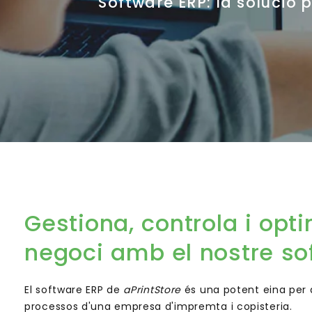
Software ERP: la solució 
Gestiona, controla i opti
negoci amb el nostre so
El software ERP de
aPrintStore
és una potent eina per a
processos d'una empresa d'impremta i copisteria.