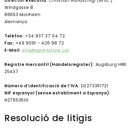
Director executiu:
Christian Handschigl (M.Sc.)
Windgasse 8
86653 Monheim
Alemanya
Telèfno:
+34 937 37 04 72
Fax:
+49 9091 - 426 98 72
E-Mail:
info@aprintstore.cat
Registre mercantil (Handelsregister):
Augsburg HRB
25437
Número d'identificació de l'IVA:
DE273361721
NIF espanyol (sense establiment a Espanya):
N2765361G
Resolució de litigis