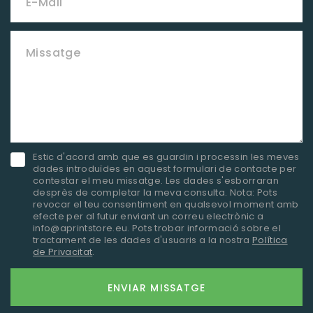
E-Mail
Missatge
Estic d'acord amb que es guardin i processin les meves
dades introduïdes en aquest formulari de contacte per
contestar el meu missatge. Les dades s'esborraran
desprès de completar la meva consulta. Nota: Pots
revocar el teu consentiment en qualsevol moment amb
efecte per al futur enviant un correu electrònic a
info@aprintstore.eu. Pots trobar informació sobre el
tractament de les dades d'usuaris a la nostra
Política
de Privacitat
.
ENVIAR MISSATGE